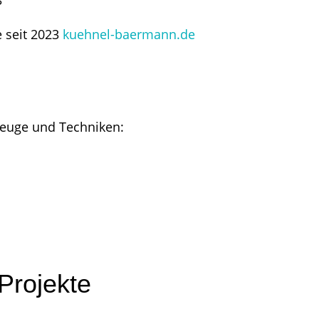
3
 seit 2023
kuehnel-baermann.de
esign
WordPress
Projekte