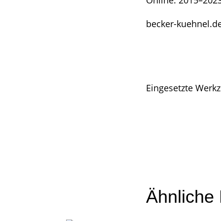
Online: 2015–202
becker-kuehnel.de
Responsive Webd
Ähnliche 