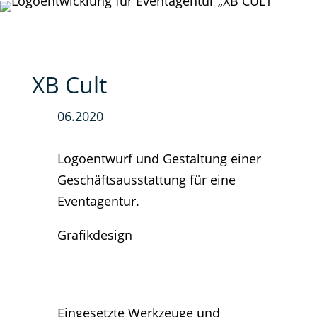
Script
XB Cult
mit
ID="schli
06.2020
in DIVI-
Logoentwurf und Gestaltung einer
Header
Geschäftsausstattung für eine
einfügen
Eventagentur.
Grafikdesign